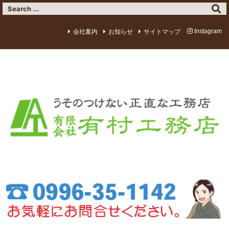
Warning
: Trying to access array offset on value of type bool in
/home/arimura/arimura-koumuten.com/public_html/wp-
content/themes/luxeritas/inc/json-ld.php
on line
120
会社案内
お知らせ
サイトマップ
Instagram